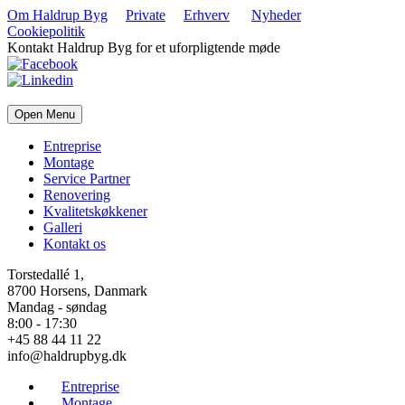
Om Haldrup Byg
Private
Erhverv
Nyheder
Cookiepolitik
Kontakt Haldrup Byg for et uforpligtende møde
Open Menu
Entreprise
Montage
Service Partner
Renovering
Kvalitetskøkkener
Galleri
Kontakt os
Torstedallé 1,
8700 Horsens, Danmark
Mandag - søndag
8:00 - 17:30
+45 88 44 11 22
info@haldrupbyg.dk
Entreprise
Montage