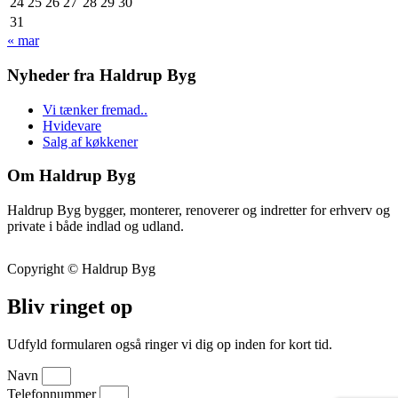
24
25
26
27
28
29
30
31
« mar
Nyheder fra Haldrup Byg
Vi tænker fremad..
Hvidevare
Salg af køkkener
Om Haldrup Byg
Haldrup Byg bygger, monterer, renoverer og indretter for erhverv og
private i både indlad og udland.
Copyright © Haldrup Byg
Bliv ringet op
Udfyld formularen også ringer vi dig op inden for kort tid.
Navn
Telefonnummer