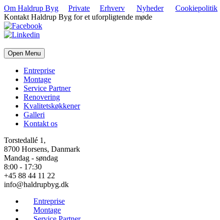
Om Haldrup Byg
Private
Erhverv
Nyheder
Cookiepolitik
Kontakt Haldrup Byg for et uforpligtende møde
Open Menu
Entreprise
Montage
Service Partner
Renovering
Kvalitetskøkkener
Galleri
Kontakt os
Torstedallé 1,
8700 Horsens, Danmark
Mandag - søndag
8:00 - 17:30
+45 88 44 11 22
info@haldrupbyg.dk
Entreprise
Montage
Service Partner