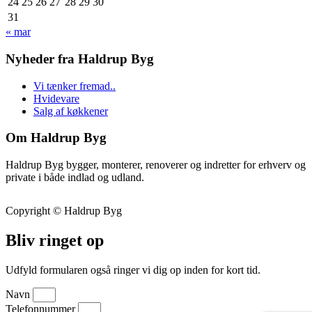
24
25
26
27
28
29
30
31
« mar
Nyheder fra Haldrup Byg
Vi tænker fremad..
Hvidevare
Salg af køkkener
Om Haldrup Byg
Haldrup Byg bygger, monterer, renoverer og indretter for erhverv og
private i både indlad og udland.
Copyright © Haldrup Byg
Bliv ringet op
Udfyld formularen også ringer vi dig op inden for kort tid.
Navn
Telefonnummer