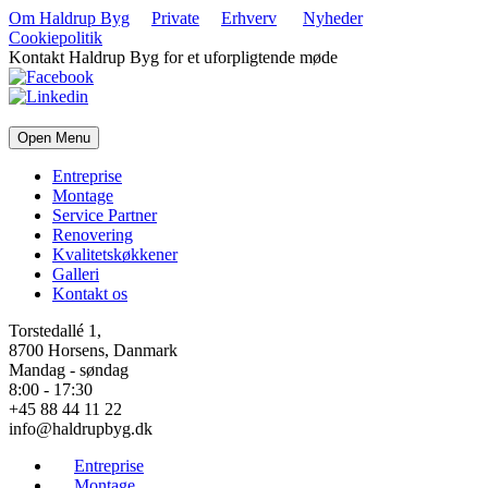
Om Haldrup Byg
Private
Erhverv
Nyheder
Cookiepolitik
Kontakt Haldrup Byg for et uforpligtende møde
Open Menu
Entreprise
Montage
Service Partner
Renovering
Kvalitetskøkkener
Galleri
Kontakt os
Torstedallé 1,
8700 Horsens, Danmark
Mandag - søndag
8:00 - 17:30
+45 88 44 11 22
info@haldrupbyg.dk
Entreprise
Montage