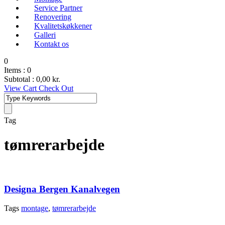
Service Partner
Renovering
Kvalitetskøkkener
Galleri
Kontakt os
0
Items :
0
Subtotal :
0,00
kr.
View Cart
Check Out
Tag
tømrerarbejde
Designa Bergen Kanalvegen
Tags
montage
,
tømrerarbejde