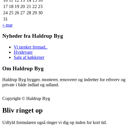
10
11
12
13
14
15
16
17
18
19
20
21
22
23
24
25
26
27
28
29
30
31
« mar
Nyheder fra Haldrup Byg
Vi tænker fremad..
Hvidevare
Salg af køkkener
Om Haldrup Byg
Haldrup Byg bygger, monterer, renoverer og indretter for erhverv og
private i både indlad og udland.
Copyright © Haldrup Byg
Bliv ringet op
Udfyld formularen også ringer vi dig op inden for kort tid.