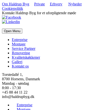
Om Haldrup Byg
Private
Erhverv
Nyheder
Cookiepolitik
Kontakt Haldrup Byg for et uforpligtende møde
Open Menu
Entreprise
Montage
Service Partner
Renovering
Kvalitetskøkkener
Galleri
Kontakt os
Torstedallé 1,
8700 Horsens, Danmark
Mandag - søndag
8:00 - 17:30
+45 88 44 11 22
info@haldrupbyg.dk
Entreprise
Montage